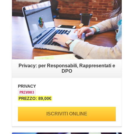
Privacy: per Responsabili, Rappresentati e
DPO
PR
PRIVACY
PR
PRIV003
PR
PREZZO: 89,00€
ISCRIVITI ONLINE
VAI ALLA SCHEDA