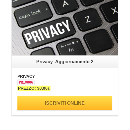
Privacy: Aggiornamento 2
PRIVACY
SA
PRIV006
SI
PREZZO: 30,00€
PR
ISCRIVITI ONLINE