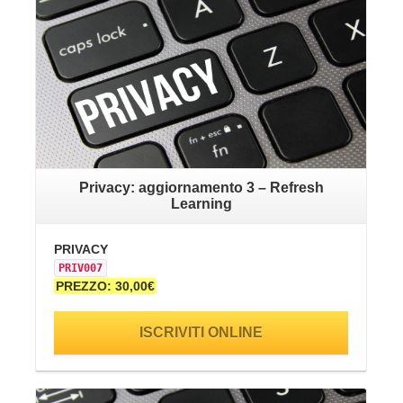
Privacy: aggiornamento 3 – Refresh
Learning
PRIVACY
SA
PRIV007
SI
PREZZO: 30,00€
PR
ISCRIVITI ONLINE
VAI ALLA SCHEDA