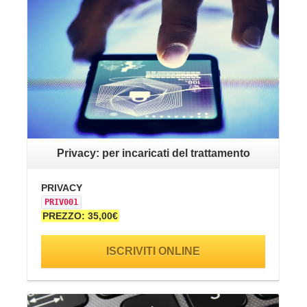
Privacy: per incaricati del trattamento
PRIVACY
PR
PRIV001
PR
PREZZO: 35,00€
PR
ISCRIVITI ONLINE
VAI ALLA SCHEDA