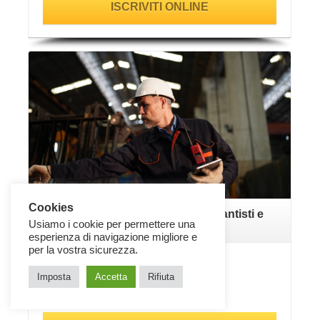
ISCRIVITI ONLINE
VAI ALLA SCHEDA
Cookies
Aggiornamento lavoratori impiantisti e
Usiamo i cookie per permettere una
manutentori 6 ore
esperienza di navigazione migliore e
per la vostra sicurezza.
SALUTE E SICUREZZA
Imposta
Accetta
Rifiuta
SICL090
PREZZO: 40,00€