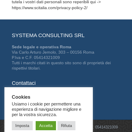
tutela i vostri dati personali sono reperibili qui ->
https://www.scitalia.com/privacy-policy-2/
SYSTEMA CONSULTING SRL
Sede legale e operativa Roma
Via Carlo Arturo Jemolo, 303 – 00156 Roma
P.Iva e C.F. 05414321009
Tutti i marchi citati in questo sito sono di proprietà dei
rispettivi titolari.
Contattaci
Tel:
06 41229361
Cookies
Fax:
06 94443312
Usiamo i cookie per permettere una
E-mail: info@scitalia.com
esperienza di navigazione migliore e
per la vostra sicurezza.
Imposta
Accetta
Rifiuta
©2026
Systema Consulting Srl
| P.IVA e C.F. 05414321009