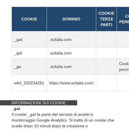
COOKIE
C
COOKIE
DOMINIO
TERZE
PER
PARTI
_gat
.scitalia.com
_gid
.scitalia.com
Cook
_ga
.scitalia.com
perm
wfvt_150234261
https://www.scitalia.com/
INFORMAZIONI SUI COOKIE
_gat
Il cookie _gat fa parte del servizio di analisi e
monitoraggio Google Analytics. Si tratta di un cookie che
scade dopo 10 minuti dopo la creazione o