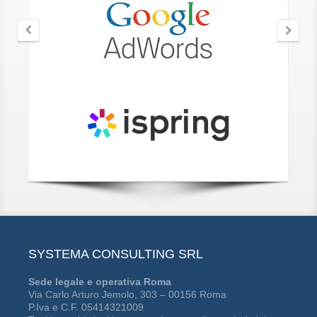
SYSTEMA CONSULTING SRL
Sede legale e operativa Roma
Via Carlo Arturo Jemolo, 303 – 00156 Roma
P.Iva e C.F. 05414321009
Tutti i marchi citati in questo sito sono di proprietà dei
rispettivi titolari.
Contattaci