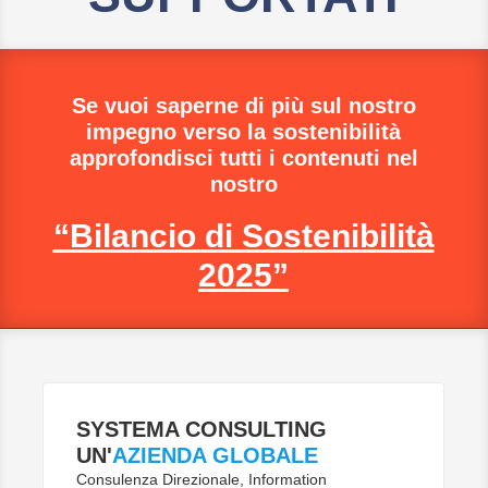
Se vuoi saperne di più sul nostro
impegno verso la sostenibilità
approfondisci tutti i contenuti nel
nostro
“Bilancio di Sostenibilità
2025”
SYSTEMA CONSULTING
UN'
AZIENDA GLOBALE
Consulenza Direzionale, Information