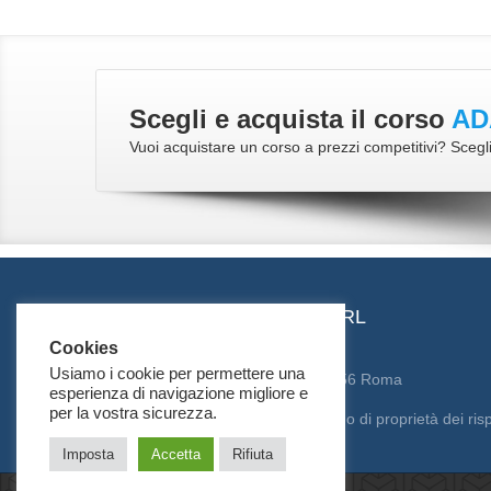
Scegli e acquista il corso
AD
Vuoi acquistare un corso a prezzi competitivi? Scegli
SYSTEMA CONSULTING SRL
Cookies
Sede legale e operativa Roma
Usiamo i cookie per permettere una
Via Carlo Arturo Jemolo, 303 – 00156 Roma
esperienza di navigazione migliore e
P.Iva e C.F. 05414321009
per la vostra sicurezza.
Tutti i marchi citati in questo sito sono di proprietà dei rispet
Imposta
Accetta
Rifiuta