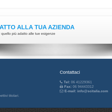
ATTO ALLA TUA AZIENDA
 quello più adatto alle tue esigenze
Contattaci
Tel:
06 41229361
Fax:
06 94443312
E-mail: info@scitalia.com
tivi titolari.