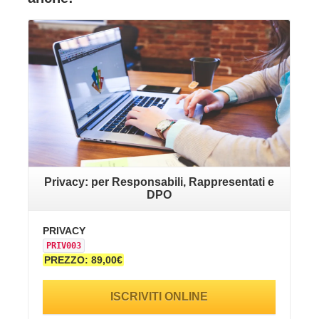
VAI ALLA SCHEDA
Privacy: per Responsabili, Rappresentati e
DPO
PR
PRIVACY
PR
PRIV003
PR
PREZZO: 89,00€
ISCRIVITI ONLINE