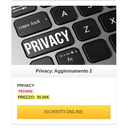
VAI ALLA SCHEDA
Privacy: Aggiornamento 2
PRIVACY
SA
PRIV006
SI
PREZZO: 30,00€
PR
ISCRIVITI ONLINE