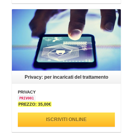
VAI ALLA SCHEDA
Privacy: per incaricati del trattamento
PRIVACY
PR
PRIV001
PR
PREZZO: 35,00€
PR
ISCRIVITI ONLINE