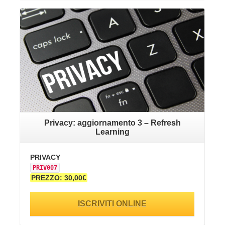
VAI ALLA SCHEDA
Privacy: aggiornamento 3 – Refresh
Learning
PRIVACY
SA
PRIV007
SI
PREZZO: 30,00€
PR
ISCRIVITI ONLINE