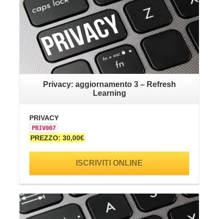
Privacy: aggiornamento 3 – Refresh
Learning
PRIVACY
SA
PRIV007
SI
PREZZO: 30,00€
PR
ISCRIVITI ONLINE
VAI ALLA SCHEDA