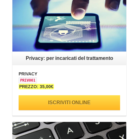
Privacy: per incaricati del trattamento
PRIVACY
PR
PRIV001
PR
PREZZO: 35,00€
PR
ISCRIVITI ONLINE
VAI ALLA SCHEDA