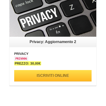
Privacy: Aggiornamento 2
PRIVACY
SA
PRIV006
SI
PREZZO: 30,00€
PR
ISCRIVITI ONLINE