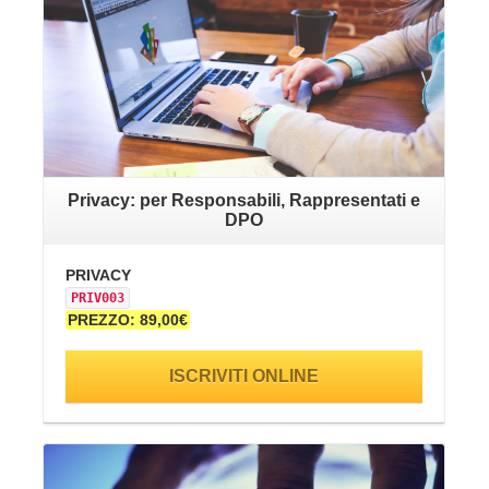
Privacy: per Responsabili, Rappresentati e
DPO
PR
PRIVACY
PR
PRIV003
PR
PREZZO: 89,00€
ISCRIVITI ONLINE
VAI ALLA SCHEDA