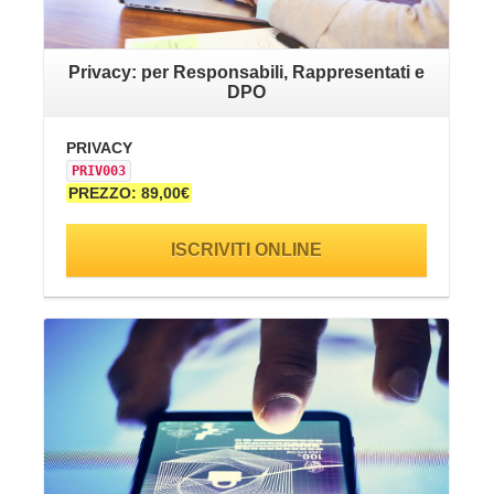
Privacy: per Responsabili, Rappresentati e
DPO
PR
PRIVACY
PR
PRIV003
PR
PREZZO: 89,00€
ISCRIVITI ONLINE
VAI ALLA SCHEDA