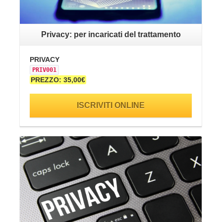
Privacy: per incaricati del trattamento
PRIVACY
PR
PRIV001
PR
PREZZO: 35,00€
PR
ISCRIVITI ONLINE
VAI ALLA SCHEDA