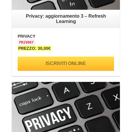
Privacy: aggiornamento 3 – Refresh
Learning
PRIVACY
SA
PRIV007
SI
PREZZO: 30,00€
PR
ISCRIVITI ONLINE
VAI ALLA SCHEDA