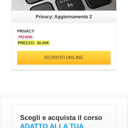
Privacy: Aggiornamento 2
PRIVACY
SA
PRIV006
SI
PREZZO: 30,00€
PR
ISCRIVITI ONLINE
Scegli e acquista il corso
ADATTO ALLA TUA