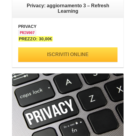
Privacy: aggiornamento 3 – Refresh
Learning
PRIVACY
SA
PRIV007
SI
PREZZO: 30,00€
PR
ISCRIVITI ONLINE
VAI ALLA SCHEDA