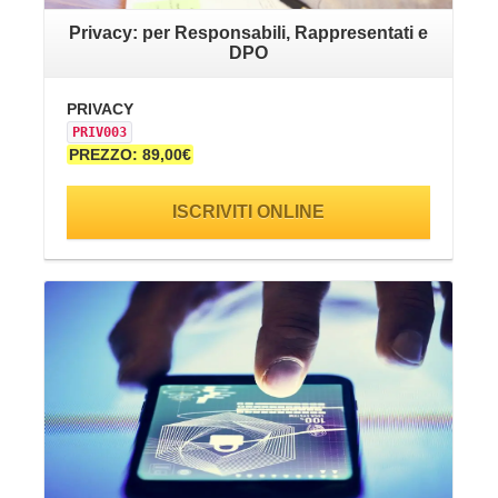
Privacy: per Responsabili, Rappresentati e
DPO
PR
PRIVACY
PR
PRIV003
PR
PREZZO: 89,00€
ISCRIVITI ONLINE
VAI ALLA SCHEDA