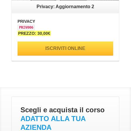
Privacy: Aggiornamento 2
PRIVACY
SA
PRIV006
SI
PREZZO: 30,00€
PR
ISCRIVITI ONLINE
Scegli e acquista il corso
ADATTO ALLA TUA
AZIENDA