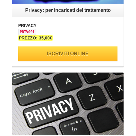
Privacy: per incaricati del trattamento
PRIVACY
PR
PRIV001
PR
PREZZO: 35,00€
PR
ISCRIVITI ONLINE
VAI ALLA SCHEDA