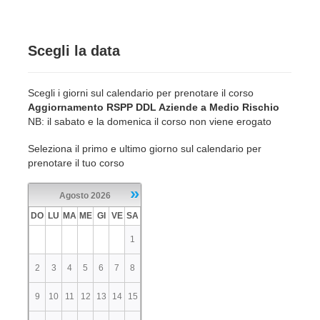
Scegli la data
Scegli i giorni sul calendario per prenotare il corso
Aggiornamento RSPP DDL Aziende a Medio Rischio
NB: il sabato e la domenica il corso non viene erogato
Seleziona il primo e ultimo giorno sul calendario per
prenotare il tuo corso
»
Agosto
2026
DO
LU
MA
ME
GI
VE
SA
1
2
3
4
5
6
7
8
9
10
11
12
13
14
15