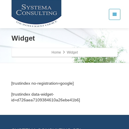
Widget
Home
Widget
[trustindex no-registration=google]
[trustindex data-widget-
id=d726aea7109384610a26ebe41b6]