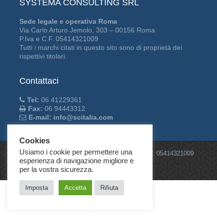
SYSTEMA CONSULTING SRL
Sede legale e operativa Roma
Via Carlo Arturo Jemolo, 303 – 00156 Roma
P.Iva e C.F. 05414321009
Tutti i marchi citati in questo sito sono di proprietà dei
rispettivi titolari.
Contattaci
Tel:
06 41229361
Fax:
06 94443312
E-mail: info@scitalia.com
Cookies
Usiamo i cookie per permettere una
©2026
Systema Consulting Srl
| P.IVA e C.F. 05414321009
esperienza di navigazione migliore e
Privacy Policy
/
Cookie
per la vostra sicurezza.
Imposta
Accetta
Rifiuta