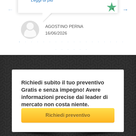
guidato nell'ottenimento della
certificazione ESCO con estrema
professionalità, chiarezza e puntualità. Il
team di consulenti si distingue per
AGOSTINO PERNA
l'altissima competenza e per la capacità
16/06/2026
di semplificare processi normativi
complessi. Un partner strategico e
affidabile per la crescita e l'adeguamento
della propria azienda. Consigliatissimo!"
Richiedi subito il tuo preventivo
Gratis e senza impegno
! Avere
informazioni precise dai leader di
mercato non costa niente.
Richiedi preventivo