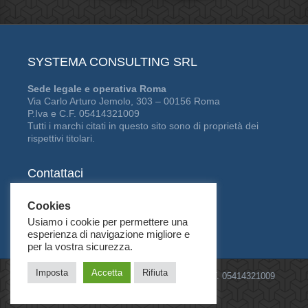
SYSTEMA CONSULTING SRL
Sede legale e operativa Roma
Via Carlo Arturo Jemolo, 303 – 00156 Roma
P.Iva e C.F. 05414321009
Tutti i marchi citati in questo sito sono di proprietà dei
rispettivi titolari.
Contattaci
Tel:
06 41229361
Cookies
Fax:
06 94443312
Usiamo i cookie per permettere una
E-mail: info@scitalia.com
esperienza di navigazione migliore e
per la vostra sicurezza.
Imposta
Accetta
Rifiuta
©2026
Systema Consulting Srl
| P.IVA e C.F. 05414321009
Privacy Policy
/
Cookie