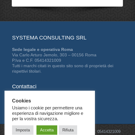
SYSTEMA CONSULTING SRL
Sede legale e operativa Roma
Via Carlo Arturo Jemolo, 303 – 00156 Roma
P.Iva e C.F. 05414321009
Tutti i marchi citati in questo sito sono di proprietà dei
rispettivi titolari.
Contattaci
Tel:
06 41229361
Cookies
Fax:
06 94443312
Usiamo i cookie per permettere una
E-mail: info@scitalia.com
esperienza di navigazione migliore e
per la vostra sicurezza.
Imposta
Accetta
Rifiuta
©2026
Systema Consulting Srl
| P.IVA e C.F. 05414321009