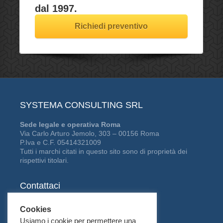
dal 1997.
Richiedi preventivo
SYSTEMA CONSULTING SRL
Sede legale e operativa Roma
Via Carlo Arturo Jemolo, 303 – 00156 Roma
P.Iva e C.F. 05414321009
Tutti i marchi citati in questo sito sono di proprietà dei
rispettivi titolari.
Contattaci
Tel:
06 41229361
Cookies
Fax:
06 94443312
Usiamo i cookie per permettere una