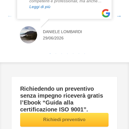
competenti e professionali, ma anche
dotate di un approccio umano che ha
Leggi di più
reso molto semplice e piacevole la
collaborazione.
Ci hanno supportato in un importante
DANIELE LOMBARDI
periodo di transizione e revisione dei
29/06/2026
processi aziendali, dimostrandosi sempre
disponibili e molto reattive alle nostre
richieste. Il loro contributo è stato
fondamentale per il mantenimento della
certificazione ISO 9001.
Richiedendo un preventivo
senza impegno riceverà gratis
l’Ebook
“Guida alla
certificazione ISO 9001”
.
Richiedi preventivo