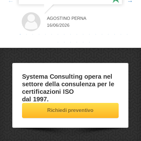
certificazione ESCO con estrema
professionalità, chiarezza e puntualità. Il
team di consulenti si distingue per
AGOSTINO PERNA
l'altissima competenza e per la capacità
16/06/2026
di semplificare processi normativi
complessi. Un partner strategico e
affidabile per la crescita e l'adeguamento
della propria azienda. Consigliatissimo!"
Systema Consulting opera nel
settore della
consulenza
per le
certificazioni ISO
dal 1997.
Richiedi preventivo