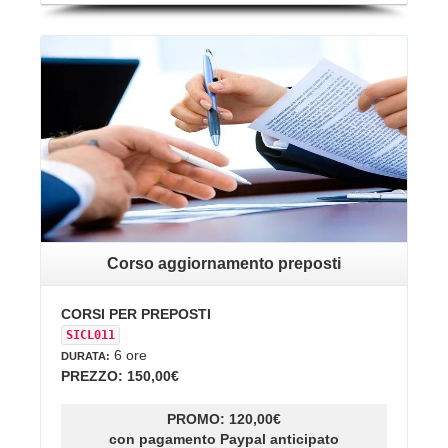
VAI ALLA SCHEDA
Corso aggiornamento preposti
CORSI PER PREPOSTI
SICL011
6 ore
DURATA:
PREZZO: 150,00€
PROMO:
120,00€
con pagamento Paypal anticipato