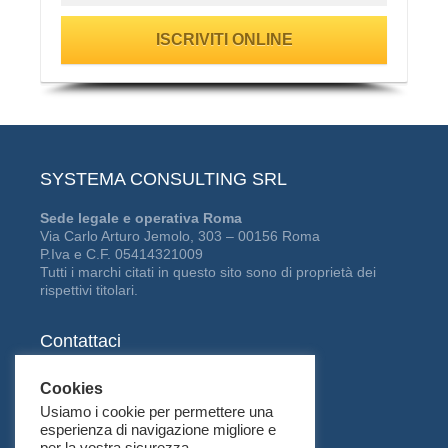
ISCRIVITI ONLINE
SYSTEMA CONSULTING SRL
Sede legale e operativa Roma
Via Carlo Arturo Jemolo, 303 – 00156 Roma
P.Iva e C.F. 05414321009
Tutti i marchi citati in questo sito sono di proprietà dei
rispettivi titolari.
Contattaci
Tel:
06 41229361
Cookies
Fax:
06 94443312
Usiamo i cookie per permettere una
E-mail: info@scitalia.com
esperienza di navigazione migliore e