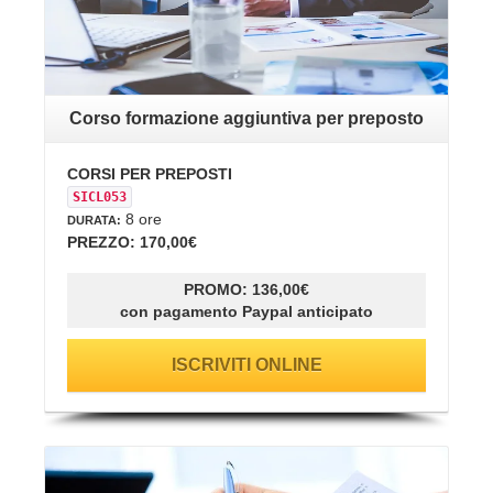
Corso formazione aggiuntiva per preposto
CORSI PER PREPOSTI
SICL053
8 ore
DURATA:
PREZZO: 170,00€
PROMO:
136,00€
con pagamento Paypal anticipato
ISCRIVITI ONLINE
VAI ALLA SCHEDA