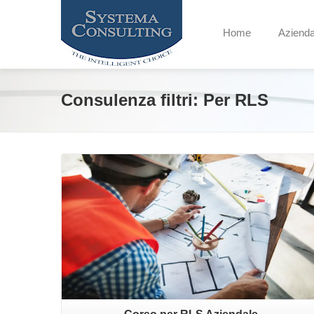
Home
Aziend
Consulenza filtri:
Per RLS
VAI ALLA SCHEDA